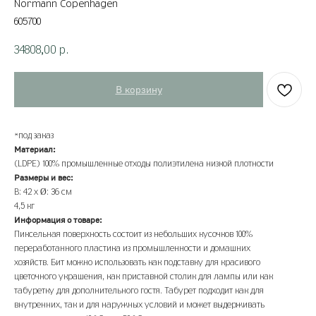
Normann Copenhagen
605700
34808,00
р.
В корзину
*под заказ
Материал:
(LDPE) 100% промышленные отходы полиэтилена низкой плотности
Размеры и вес:
В: 42 x Ø: 36 см
4,5 кг
Информация о товаре:
Пиксельная поверхность состоит из небольших кусочков 100%
переработанного пластика из промышленности и домашних
хозяйств. Бит можно использовать как подставку для красивого
цветочного украшения, как приставной столик для лампы или как
табуретку для дополнительного гостя. Табурет подходит как для
внутренних, так и для наружных условий и может выдерживать