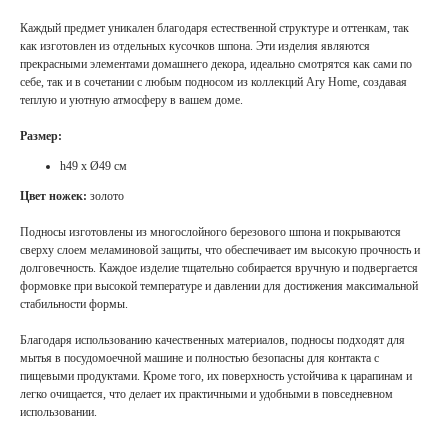
Каждый предмет уникален благодаря естественной структуре и оттенкам, так
как изготовлен из отдельных кусочков шпона. Эти изделия являются
прекрасными элементами домашнего декора, идеально смотрятся как сами по
себе, так и в сочетании с любым подносом из коллекций Ary Home, создавая
теплую и уютную атмосферу в вашем доме.
Размер:
h49 x Ø49 см
Цвет ножек:
золото
Подносы изготовлены из многослойного березового шпона и покрываются
сверху слоем меламиновой защиты, что обеспечивает им высокую прочность и
долговечность. Каждое изделие тщательно собирается вручную и подвергается
формовке при высокой температуре и давлении для достижения максимальной
стабильности формы.
Благодаря использованию качественных материалов, подносы подходят для
мытья в посудомоечной машине и полностью безопасны для контакта с
пищевыми продуктами. Кроме того, их поверхность устойчива к царапинам и
легко очищается, что делает их практичными и удобными в повседневном
использовании.