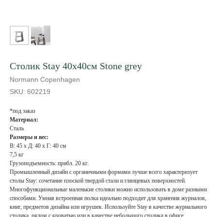
Столик Stay 40x40см Stone grey
Normann Copenhagen
SKU:
602219
*под заказ
Материал:
Сталь
Размеры и вес:
В: 45 x Д: 40 x Г: 40 см
7,5 кг
Грузоподъемность: прибл. 20 кг.
Промышленный дизайн с органичными формами лучше всего характеризует
столы Stay: сочетание плоской твердой стали и глянцевых поверхностей.
Многофункциональные маленькие столики можно использовать в доме разными
способами. Умная встроенная полка идеально подходит для хранения журналов,
книг, предметов дизайна или игрушек. Используйте Stay в качестве журнального
столика, рядом с кроватью или в качестве небольшого столика в офисе.