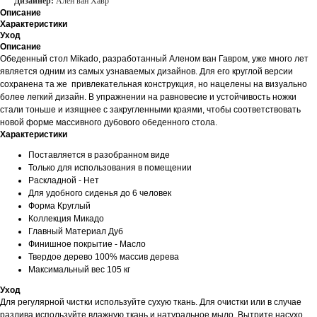
Дизайнер:
Ален ван Хавр
Описание
Характеристики
Уход
Описание
Обеденный стол Mikado, разработанный Аленом ван Гавром, уже много лет
является одним из самых узнаваемых дизайнов. Для его круглой версии
сохранена та же привлекательная конструкция, но нацелены на визуально
более легкий дизайн. В упражнении на равновесие и устойчивость ножки
стали тоньше и изящнее с закругленными краями, чтобы соответствовать
новой форме массивного дубового обеденного стола.
Характеристики
Поставляется в разобранном виде
Только для использования в помещении
Раскладной - Нет
Для удобного сиденья до 6 человек
Форма Круглый
Коллекция Микадо
Главный Материал Дуб
Финишное покрытие - Масло
Твердое дерево 100% массив дерева
Максимальный вес 105 кг
Уход
Для регулярной чистки используйте сухую ткань. Для очистки или в случае
разлива используйте влажную ткань и натуральное мыло. Вытрите насухо