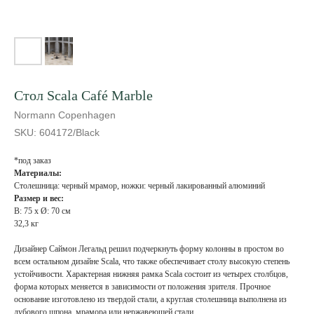
Стол Scala Café Marble
Normann Copenhagen
SKU:
604172/Black
*под заказ
Материалы:
Столешница: черный мрамор, ножки: черный лакированный алюминий
Размер и вес:
В: 75 x Ø: 70 см
32,3 кг
Дизайнер Саймон Легальд решил подчеркнуть форму колонны в простом во
всем остальном дизайне Scala, что также обеспечивает столу высокую степень
устойчивости. Характерная нижняя рамка Scala состоит из четырех столбцов,
форма которых меняется в зависимости от положения зрителя. Прочное
основание изготовлено из твердой стали, а круглая столешница выполнена из
дубового шпона, мрамора или нержавеющей стали.