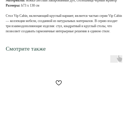
Материалы:
ножка светлый лакированный дуб, столешница черный мрамор
Размеры:
h73 х 130 см
Стол Vip Cabin, включающий круглый вариант, является частью серии Vip Cabin
— коллекции мебели, созданной из натуральных материалов. В серию входят
три взаимодополняющие изделия: стул, квадратный и круглый столы, что
позволяет создавать гармоничные интерьерные решения в едином стиле.
Смотрите также