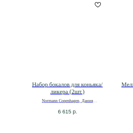
Набор бокалов для коньяка/
Мель
ликера (2шт.)
Normann Copenhagen, Дания
6 615
р.