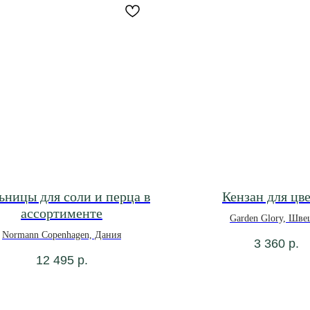
ницы для соли и перца в
Кензан для цв
ассортименте
Garden Glory, Шве
Normann Copenhagen, Дания
3 360
р.
12 495
р.