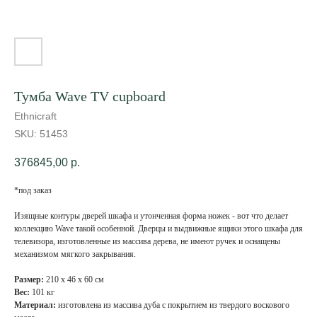
Тумба Wave TV cupboard
Ethnicraft
SKU:
51453
376845,00
р.
*под заказ
Изящные контуры дверей шкафа и утонченная форма ножек - вот что делает
коллекцию Wave такой особенной. Дверцы и выдвижные ящики этого шкафа для
телевизора, изготовленные из массива дерева, не имеют ручек и оснащены
механизмом мягкого закрывания.
Размер:
210 х 46 х 60 см
Вес:
101 кг
Материал:
изготовлена из массива дуба с покрытием из твердого воскового