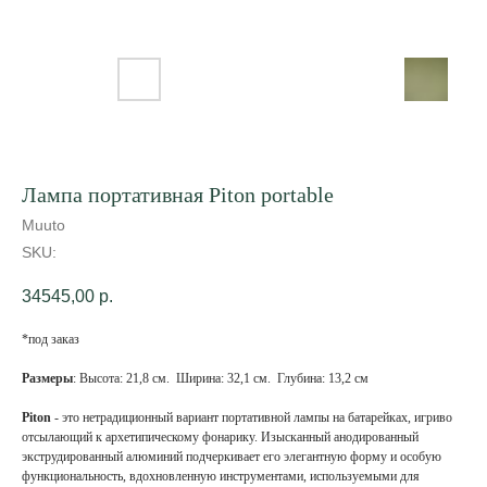
Лампа портативная Piton portable
Muuto
SKU:
34545,00
р.
*под заказ
Размеры
: Высота: 21,8 см. Ширина: 32,1 см. Глубина: 13,2 см
Piton
- это нетрадиционный вариант портативной лампы на батарейках, игриво
отсылающий к архетипическому фонарику. Изысканный анодированный
экструдированный алюминий подчеркивает его элегантную форму и особую
функциональность, вдохновленную инструментами, используемыми для