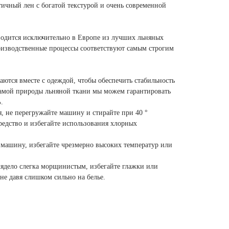
нтичный лен с богатой текстурой и очень современной
водится исключительно в Европе из лучших льняных
оизводственные процессы соответствуют самым строгим
ются вместе с одеждой, чтобы обеспечить стабильность
 самой природы льняной ткани мы можем гарантировать
.
, не перегружайте машину и стирайте при 40 °
редство и избегайте использования хлорных
машину, избегайте чрезмерно высоких температур или
лядело слегка морщинистым, избегайте глажки или
не давя слишком сильно на белье.