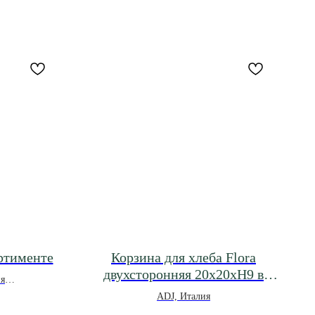
ртименте
Корзина для хлеба Flora
двухсторонняя 20х20хH9 в
ия
ассортименте
ADJ, Италия