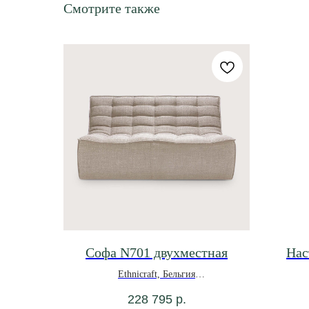
Смотрите также
Софа N701 двухместная
Нас
Ethnicraft, Бельгия
*под заказ
228 795
р.