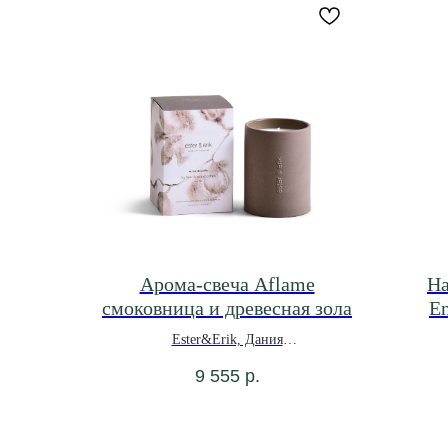
Арома-свеча Aflame
На
смоковница и древесная зола
En
Ester&Erik, Дания
9 555
р.