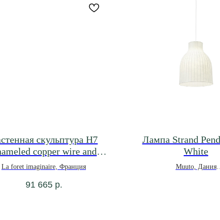
стенная скульптура H7
Лампа Strand Pend
ameled copper wire and
White
pink/white pebble
La foret imaginaire, Франция
Muuto, Дания
*под заказ
91 665
р.