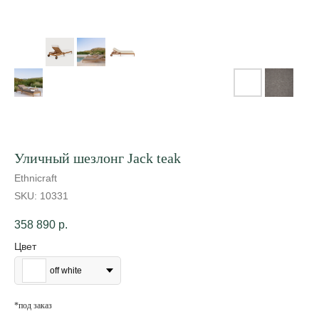
Уличный шезлонг Jack teak
Ethnicraft
SKU:
10331
358 890
р.
Цвет
off white
*под заказ