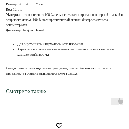
Размер:
76 х 90 х h 74 см
Вес:
16,1 кг
Материал:
изготовлен из 100 % цельного тика,тонированного черной краской и
покрытого лаком, 100 % полипропиленовой ткани и быстросохнущего
пеноматериала
Дизайнер:
Jacques Deneef
Для внутреннего и наружного использования
Каркасы и подушки можно заказать по отдельности или вместе как
комплектный продукт
Каждая деталь была тщательно продумана, чтобы обеспечить комфорт и
элегантность во время отдыха на свежем воздухе.
Смотрите также